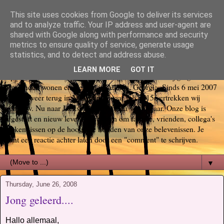
This site uses cookies from Google to deliver its services
Bas, Sabina, Scott en Jill go
and to analyze traffic. Your IP address and user-agent are
shared with Google along with performance and security
metrics to ensure quality of service, generate usage
again USA
statistics, and to detect and address abuse.
LEARN MORE
GOT IT
Op 29 oktober 2006 startte ons Amerika avontuur. Wij gingen voor
6 maanden wonen en werken in Atlanta, Georgia. Sinds 6 mei 2007
zijn we weer terug in Nederland, maar juli 2015 vertrekken wij
opnieuw. Nu naar Jacksonville, Florida voor 3 jaar. Onze blog is
afgestoft en nieuw leven ingeblazen om familie, vrienden, collega's
en kennissen op de hoogte te houden van onze belevenissen. Je
kunt een reactie achter laten door een "comment" te schrijven.
▼
Thursday, June 26, 2008
Jong geleerd....
Hallo allemaal,