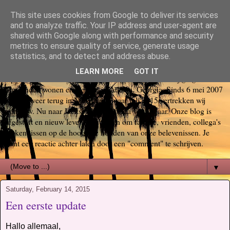
This site uses cookies from Google to deliver its services
Bas, Sabina, Scott en Jill go
and to analyze traffic. Your IP address and user-agent are
shared with Google along with performance and security
metrics to ensure quality of service, generate usage
again USA
statistics, and to detect and address abuse.
LEARN MORE
GOT IT
Op 29 oktober 2006 startte ons Amerika avontuur. Wij gingen voor
6 maanden wonen en werken in Atlanta, Georgia. Sinds 6 mei 2007
zijn we weer terug in Nederland, maar juli 2015 vertrekken wij
opnieuw. Nu naar Jacksonville, Florida voor 3 jaar. Onze blog is
afgestoft en nieuw leven ingeblazen om familie, vrienden, collega's
en kennissen op de hoogte te houden van onze belevenissen. Je
kunt een reactie achter laten door een "comment" te schrijven.
▼
Saturday, February 14, 2015
Een eerste update
Hallo allemaal,