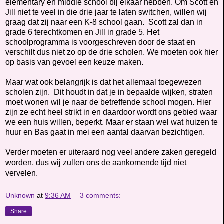
elementary en middle school bij elkaar hebben. Om Scott en
Jill niet te veel in die drie jaar te laten switchen, willen wij
graag dat zij naar een K-8 school gaan.
Scott zal dan in
grade 6 terechtkomen en Jill in grade 5. Het
schoolprogramma is voorgeschreven door de staat en
verschilt dus niet zo op de drie scholen. We moeten ook hier
op basis van gevoel een keuze maken.
Maar wat ook belangrijk
is dat het allemaal toegewezen
scholen zijn.
Dit houdt in dat je in bepaalde wijken, straten
moet wonen wil je naar de betreffende school mogen. Hier
zijn ze echt heel strikt in en daardoor wordt ons gebied waar
we een huis willen, beperkt. Maar er staan wel wat huizen te
huur en Bas gaat in mei een aantal daarvan bezichtigen.
Verder moeten er uiteraard nog veel andere zaken geregeld
worden, dus wij zullen ons de aankomende tijd niet
vervelen.
Unknown
at
9:36 AM
3 comments:
Share