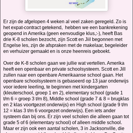
Er zijn de afgelopen 4 weken al veel zaken geregeld. Zo is
het expat-contract getekend,
hebben we een bankrekening
geopend in Amerika (geen eenvoudige klus,:-), heeft Bas
drie K-8 scholen bezocht, zijn Scott en Jiil begonnen met
Engelse les, zijn de afspraken met de makelaar, begeleider
en verhuizer gemaakt en is onze heenreis geboekt.
Over de K-8 scholen gaan we jullie wat vertellen. Amerika
heeft een openbaar en private schoolsysteem. Scott en Jill
zullen naar een openbare Amerikaanse school gaan. Het
openbare schoolsysteem is gebaseerd op 13 jaar onderwijs
voor iedere leerling, te beginnen met kindergarten
(kleuterschool, groep 1 en 2), elementary school (grade 1
t/m 6 = groep 3 t/m 8), Middle school (grade 7 & 8 = brugklas
en 2 klas voortgezet onderwijs) en High school (grade 9 t/m
12 = klas 3 t/m 6 voorgezet onderwijs). Een iets ander
systeem dan bij ons. Er zijn veel scholen die alleen gaan tot
grade 5 of 6 (elementary school) of alleen middle school.
Maar er zijn ook een aantal scholen, 3 in Jacksonville, die