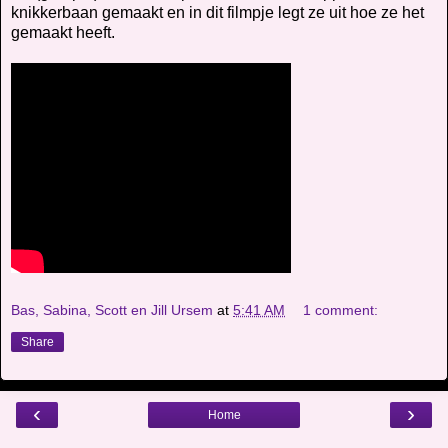
knikkerbaan gemaakt en in dit filmpje legt ze uit hoe ze het
gemaakt heeft.
Bas, Sabina, Scott en Jill Ursem
at
5:41 AM
1 comment:
Share
‹
›
Home