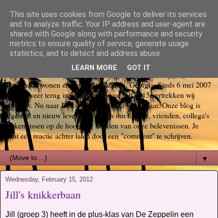
This site uses cookies from Google to deliver its services
Bas, Sabina, Scott en Jill go
and to analyze traffic. Your IP address and user-agent are
shared with Google along with performance and security
metrics to ensure quality of service, generate usage
again USA
statistics, and to detect and address abuse.
LEARN MORE
GOT IT
Op 29 oktober 2006 startte ons Amerika avontuur. Wij gingen voor
6 maanden wonen en werken in Atlanta, Georgia. Sinds 6 mei 2007
zijn we weer terug in Nederland, maar juli 2015 vertrekken wij
opnieuw. Nu naar Jacksonville, Florida voor 3 jaar. Onze blog is
afgestoft en nieuw leven ingeblazen om familie, vrienden, collega's
en kennissen op de hoogte te houden van onze belevenissen. Je
kunt een reactie achter laten door een "comment" te schrijven.
▼
Wednesday, February 15, 2012
Jill's knikkerbaan
Jill (groep 3) heeft in de plus-klas van De Zeppelin een