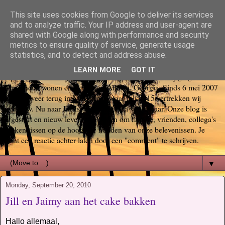
This site uses cookies from Google to deliver its services
Bas, Sabina, Scott en Jill go
and to analyze traffic. Your IP address and user-agent are
shared with Google along with performance and security
metrics to ensure quality of service, generate usage
again USA
statistics, and to detect and address abuse.
LEARN MORE
GOT IT
Op 29 oktober 2006 startte ons Amerika avontuur. Wij gingen voor
6 maanden wonen en werken in Atlanta, Georgia. Sinds 6 mei 2007
zijn we weer terug in Nederland, maar juli 2015 vertrekken wij
opnieuw. Nu naar Jacksonville, Florida voor 3 jaar. Onze blog is
afgestoft en nieuw leven ingeblazen om familie, vrienden, collega's
en kennissen op de hoogte te houden van onze belevenissen. Je
kunt een reactie achter laten door een "comment" te schrijven.
▼
Monday, September 20, 2010
Jill en Jaimy aan het cake bakken
Hallo allemaal,