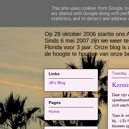
This site uses cookies from Google to 
are shared with Google along with per
Bas, Sabina, Sco
statistics, and to detect and address 
Op 29 oktober 2006 startte ons 
Sinds 6 mei 2007 zijn we weer te
Florida voor 3 jaar. Onze blog is
de hoogte te houden van onze bel
Tuesday, 
Links
Kermis
Jill's Blog
Daar zijn
speeltoest
Pages
zich wach
Home
Toen ik vr
bij. :-( E
bouwen op