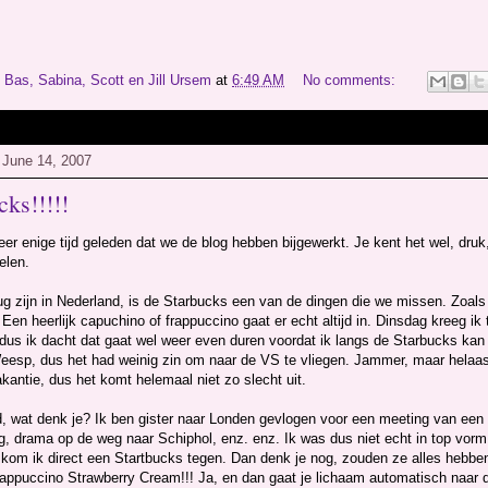
y
Bas, Sabina, Scott en Jill Ursem
at
6:49 AM
No comments:
 June 14, 2007
cks!!!!!
eer enige tijd geleden dat we de blog hebben bijgewerkt. Je kent het wel, druk,
elen.
g zijn in Nederland, is de Starbucks een van de dingen die we missen. Zoals 
 Een heerlijk capuchino of frappuccino gaat er echt altijd in. Dinsdag kreeg ik te
dus ik dacht dat gaat wel weer even duren voordat ik langs de Starbucks kan g
esp, dus het had weinig zin om naar de VS te vliegen. Jammer, maar helaas. H
kantie, dus het komt helemaal niet zo slecht uit.
, wat denk je? Ik ben gister naar Londen gevlogen voor een meeting van een 
, drama op de weg naar Schiphol, enz. enz. Ik was dus niet echt in top vorm.
n kom ik direct een Startbucks tegen. Dan denk je nog, zouden ze alles hebbe
appuccino Strawberry Cream!!! Ja, en dan gaat je lichaam automatisch naar de