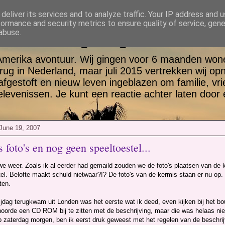
deliver its services and to analyze traffic. Your IP address and 
formance and security metrics to ensure quality of service, gen
tt en Jill go again USA
abuse.
Amerika avontuur. Wij gingen voor 6 maanden wone
rug in Nederland, maar juli 2015 vertrekken wij op
 afgestoft en nieuw leven ingeblazen om familie, vr
evenissen. Je kunt een reactie achter laten door 
June 19, 2007
 foto's en nog geen speeltoestel...
 we weer. Zoals ik al eerder had gemaild zouden we de foto's plaatsen van de
el. Belofte maakt schuld nietwaar?!? De foto's van de kermis staan er nu op. 
ten.
ijdag terugkwam uit Londen was het eerste wat ik deed, even kijken bij het b
r hoorde een CD ROM bij te zitten met de beschrijving, maar die was helaas nie
 zaterdag morgen, ben ik eerst druk geweest met het regelen van de beschrijv