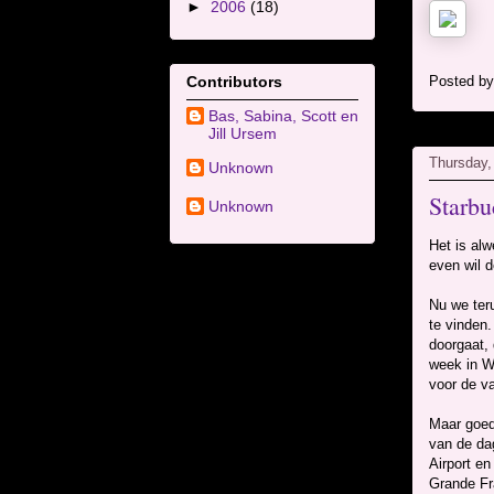
►
2006
(18)
Contributors
Posted b
Bas, Sabina, Scott en
Jill Ursem
Thursday,
Unknown
Starbu
Unknown
Het is alw
even wil d
Nu we teru
te vinden.
doorgaat, 
week in We
voor de va
Maar goed
van de dag
Airport e
Grande Fr