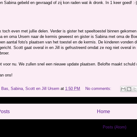
n Sabina gebeld en gevraagd of zij kon raden wat ik dronk. In 1 keer goed! :-)
ik toch even met jullie delen. Verder is gister het speeltoestel binnen gekom
a en oma Ursem naar de kermis geweest en gister is Sabina met oma de Boer
en aantal foto's plaatsen van het toestel en de kermis. De kinderen vonden 
gericht. Scott gaat overal in en Jill is gefrustreerd omdat ze nog niet overal 
broer.
et voor nu. We zullen snel een nieuwe update plaatsen. Belofte maakt schuld 
an ons!
y
Bas, Sabina, Scott en Jill Ursem
at
1:50 PM
No comments:
osts
Home
Subscribe to:
Posts (Atom)