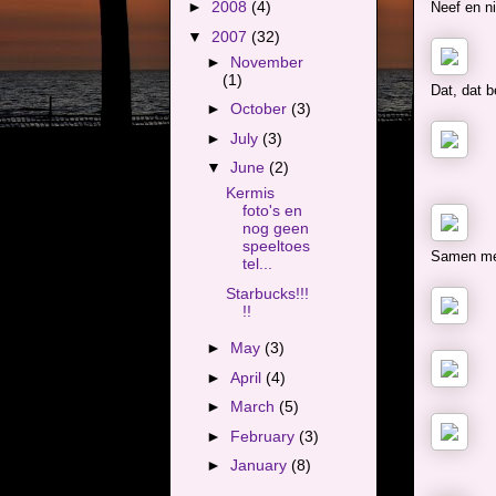
►
2008
(4)
Neef en ni
▼
2007
(32)
►
November
(1)
Dat, dat b
►
October
(3)
►
July
(3)
▼
June
(2)
Kermis
foto's en
nog geen
speeltoes
Samen met
tel...
Starbucks!!!
!!
►
May
(3)
►
April
(4)
►
March
(5)
►
February
(3)
►
January
(8)