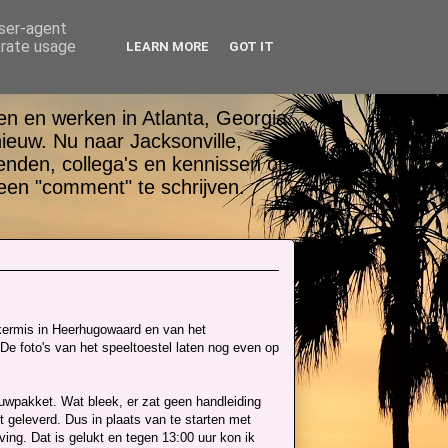
user-agent
erate usage
LEARN MORE
GOT IT
n en werken in Atlanta, Georgia.
nieuw. Nu naar Jacksonville,
ienden, collega's en kennissen op
een "comment" te schrijven.
 kermis in Heerhugowaard en van het
De foto's van het speeltoestel laten nog even op
ouwpakket. Wat bleek, er zat geen handleiding
t geleverd. Dus in plaats van te starten met
ing. Dat is gelukt en tegen 13:00 uur kon ik