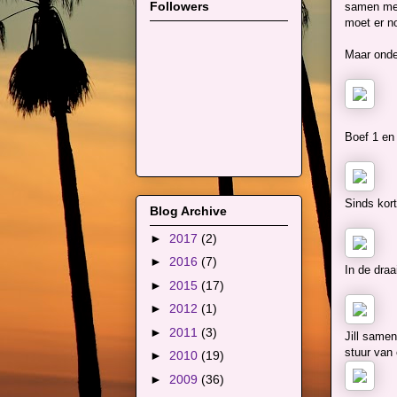
Followers
samen met 
moet er no
Maar onde
Boef 1 en
Sinds kort
Blog Archive
►
2017
(2)
►
2016
(7)
In de dra
►
2015
(17)
►
2012
(1)
►
2011
(3)
Jill samen
stuur van 
►
2010
(19)
►
2009
(36)