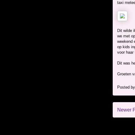
taxi metee
Dit wilde 
we met op
weekend e
op kids in
voor haar 
Dit was h
Groeten v
Posted b
Newer P