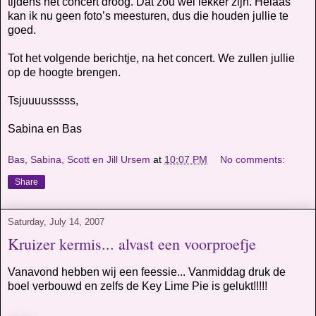
tijdens het concert droog. Dat zou wel lekker zijn. Helaas
kan ik nu geen foto’s meesturen, dus die houden jullie te
goed.
Tot het volgende berichtje, na het concert. We zullen jullie
op de hoogte brengen.
Tsjuuuusssss,
Sabina en Bas
Bas, Sabina, Scott en Jill Ursem
at
10:07 PM
No comments:
Share
Saturday, July 14, 2007
Kruizer kermis... alvast een voorproefje
Vanavond hebben wij een feessie... Vanmiddag druk de
boel verbouwd en zelfs de Key Lime Pie is gelukt!!!!!