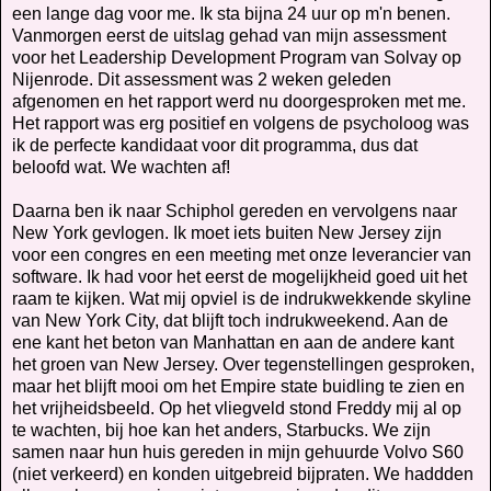
een lange dag voor me. Ik sta bijna 24 uur op m'n benen.
Vanmorgen eerst de uitslag gehad van mijn assessment
voor het Leadership Development Program van Solvay op
Nijenrode. Dit assessment was 2 weken geleden
afgenomen en het rapport werd nu doorgesproken met me.
Het rapport was erg positief en volgens de psycholoog was
ik de perfecte kandidaat voor dit programma, dus dat
beloofd wat. We wachten af!
Daarna ben ik naar Schiphol gereden en vervolgens naar
New York gevlogen. Ik moet iets buiten New Jersey zijn
voor een congres en een meeting met onze leverancier van
software. Ik had voor het eerst de mogelijkheid goed uit het
raam te kijken. Wat mij opviel is de indrukwekkende skyline
van New York City, dat blijft toch indrukweekend. Aan de
ene kant het beton van Manhattan en aan de andere kant
het groen van New Jersey. Over tegenstellingen gesproken,
maar het blijft mooi om het Empire state buidling te zien en
het vrijheidsbeeld. Op het vliegveld stond Freddy mij al op
te wachten, bij hoe kan het anders, Starbucks. We zijn
samen naar hun huis gereden in mijn gehuurde Volvo S60
(niet verkeerd) en konden uitgebreid bijpraten. We haddden