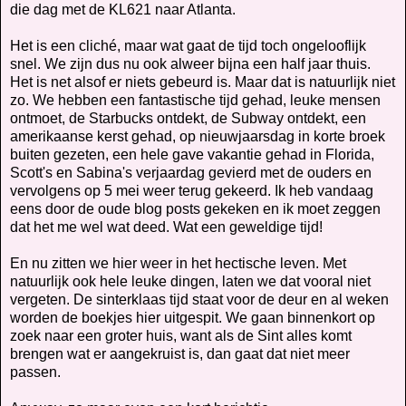
die dag met de KL621 naar Atlanta.
Het is een cliché, maar wat gaat de tijd toch ongelooflijk
snel. We zijn dus nu ook alweer bijna een half jaar thuis.
Het is net alsof er niets gebeurd is. Maar dat is natuurlijk niet
zo. We hebben een fantastische tijd gehad, leuke mensen
ontmoet, de Starbucks ontdekt, de Subway ontdekt, een
amerikaanse kerst gehad, op nieuwjaarsdag in korte broek
buiten gezeten, een hele gave vakantie gehad in Florida,
Scott's en Sabina's verjaardag gevierd met de ouders en
vervolgens op 5 mei weer terug gekeerd. Ik heb vandaag
eens door de oude blog posts gekeken en ik moet zeggen
dat het me wel wat deed. Wat een geweldige tijd!
En nu zitten we hier weer in het hectische leven. Met
natuurlijk ook hele leuke dingen, laten we dat vooral niet
vergeten. De sinterklaas tijd staat voor de deur en al weken
worden de boekjes hier uitgespit. We gaan binnenkort op
zoek naar een groter huis, want als de Sint alles komt
brengen wat er aangekruist is, dan gaat dat niet meer
passen.