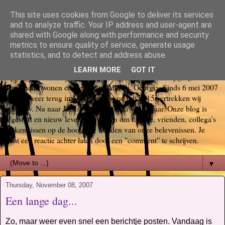
This site uses cookies from Google to deliver its services
Bas, Sabina, Scott en Jill go
and to analyze traffic. Your IP address and user-agent are
shared with Google along with performance and security
metrics to ensure quality of service, generate usage
again USA
statistics, and to detect and address abuse.
LEARN MORE
GOT IT
Op 29 oktober 2006 startte ons Amerika avontuur. Wij gingen voor
6 maanden wonen en werken in Atlanta, Georgia. Sinds 6 mei 2007
zijn we weer terug in Nederland, maar juli 2015 vertrekken wij
opnieuw. Nu naar Jacksonville, Florida voor 3 jaar. Onze blog is
afgestoft en nieuw leven ingeblazen om familie, vrienden, collega's
en kennissen op de hoogte te houden van onze belevenissen. Je
kunt een reactie achter laten door een "comment" te schrijven.
▼
Thursday, November 08, 2007
Een lange dag...
Zo, maar weer even snel een berichtje posten. Vandaag is