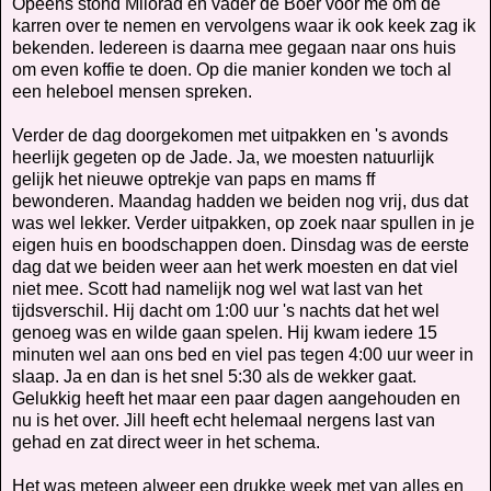
Opeens stond Milorad en vader de Boer voor me om de
karren over te nemen en vervolgens waar ik ook keek zag ik
bekenden. Iedereen is daarna mee gegaan naar ons huis
om even koffie te doen. Op die manier konden we toch al
een heleboel mensen spreken.
Verder de dag doorgekomen met uitpakken en 's avonds
heerlijk gegeten op de Jade. Ja, we moesten natuurlijk
gelijk het nieuwe optrekje van paps en mams ff
bewonderen. Maandag hadden we beiden nog vrij, dus dat
was wel lekker. Verder uitpakken, op zoek naar spullen in je
eigen huis en boodschappen doen. Dinsdag was de eerste
dag dat we beiden weer aan het werk moesten en dat viel
niet mee. Scott had namelijk nog wel wat last van het
tijdsverschil. Hij dacht om 1:00 uur 's nachts dat het wel
genoeg was en wilde gaan spelen. Hij kwam iedere 15
minuten wel aan ons bed en viel pas tegen 4:00 uur weer in
slaap. Ja en dan is het snel 5:30 als de wekker gaat.
Gelukkig heeft het maar een paar dagen aangehouden en
nu is het over. Jill heeft echt helemaal nergens last van
gehad en zat direct weer in het schema.
Het was meteen alweer een drukke week met van alles en