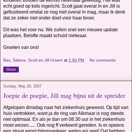
kinderen vonden de kermis helemaal geweldig. Het was
echt goed op kids ingericht. Scott gaat overal in en Jill is
gefrustreerd omdat ze nog niet overal in mag, maar ik denk
dat ze zeker niet onder doet voor haar broer.
Dit was het voor nu. We zullen snel een nieuwe update
plaatsen. Belofte maakt schuld nietwaar.
Groeten van ons!
Bas, Sabina, Scott en Jill Ursem
at
1:50 PM
No comments:
Share
Sunday, May 20, 2007
Joepie de poepie, Jill mag bijna uit de spreider
Afgelopen dinsdag naar het ziekenhuis geweest. Op tijd van
huis vertrokken, want ja de ring van Alkmaar is nog steeds
niet optimaal. En als je dan om 08.30 uur in het ziekenhuis
moet wezen...... Ook nog ff verkeerd gereden. Is er opeens
een straat eenrichtingsverkeer, weten wij veel! Dat hebben