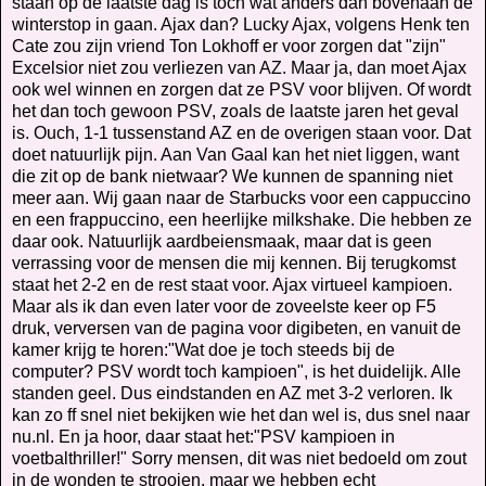
staan op de laatste dag is toch wat anders dan bovenaan de
winterstop in gaan. Ajax dan? Lucky Ajax, volgens Henk ten
Cate zou zijn vriend Ton Lokhoff er voor zorgen dat "zijn"
Excelsior niet zou verliezen van AZ. Maar ja, dan moet Ajax
ook wel winnen en zorgen dat ze PSV voor blijven. Of wordt
het dan toch gewoon PSV, zoals de laatste jaren het geval
is. Ouch, 1-1 tussenstand AZ en de overigen staan voor. Dat
doet natuurlijk pijn. Aan Van Gaal kan het niet liggen, want
die zit op de bank nietwaar? We kunnen de spanning niet
meer aan. Wij gaan naar de Starbucks voor een cappuccino
en een frappuccino, een heerlijke milkshake. Die hebben ze
daar ook. Natuurlijk aardbeiensmaak, maar dat is geen
verrassing voor de mensen die mij kennen. Bij terugkomst
staat het 2-2 en de rest staat voor. Ajax virtueel kampioen.
Maar als ik dan even later voor de zoveelste keer op F5
druk, verversen van de pagina voor digibeten, en vanuit de
kamer krijg te horen:"Wat doe je toch steeds bij de
computer? PSV wordt toch kampioen", is het duidelijk. Alle
standen geel. Dus eindstanden en AZ met 3-2 verloren. Ik
kan zo ff snel niet bekijken wie het dan wel is, dus snel naar
nu.nl. En ja hoor, daar staat het:"PSV kampioen in
voetbalthriller!" Sorry mensen, dit was niet bedoeld om zout
in de wonden te strooien, maar we hebben echt