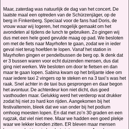
Maar, zaterdag was natuurlijk de dag van het concert. De
laatste maal een optreden van de Schürzenjäger, op de
berg in Finkenberg. Speciaal voor de fans had Doris, de
vrouw waar wij logeren, het mogelijk gemaakt om het
avondeten al tijdens de lunch te gebruiken. Zo gingen wij
dus met een hele goed gevulde maag op pad. We besloten
om met de fiets naar Mayrhofen te gaan, zodat we in ieder
geval niet terug hoefden te lopen. Vanaf het station in
Mayrhofen gingen er pendelbussen de berg op. Ik denk dat
er 3 bussen waren voor echt duizenden mensen, dus dat
ging niet werken. We besloten om door te fietsen en dan
maar te gaan lopen. Sabina kwam op het briljante idee om
naar iedere taxi 2 vingers op te steken en na 3 taxi’s was het
raak. Snel achter in de taxi bus gesprongen en daar begon
het avontuur. De achterdeur kon niet dicht, dus goed
vasthouden maar. Gelukkig werd het verderop wat drukker
zodat hij niet zo hard kon rijden. Aangekomen bij het
festivalterrein, bleek dat we van onder bij het podium
omhoog moesten lopen. En dat met zo’n 30 graden en een
rugzak, dat viel niet mee. Maar we hadden een goed plekje
waar we lekker konden zitten. ER bleven maar mensen