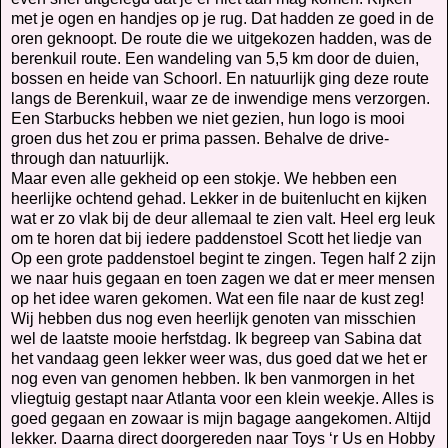
met je ogen en handjes op je rug. Dat hadden ze goed in de
oren geknoopt. De route die we uitgekozen hadden, was de
berenkuil route. Een wandeling van 5,5 km door de duien,
bossen en heide van Schoorl. En natuurlijk ging deze route
langs de Berenkuil, waar ze de inwendige mens verzorgen.
Een Starbucks hebben we niet gezien, hun logo is mooi
groen dus het zou er prima passen. Behalve de drive-
through dan natuurlijk.
Maar even alle gekheid op een stokje. We hebben een
heerlijke ochtend gehad. Lekker in de buitenlucht en kijken
wat er zo vlak bij de deur allemaal te zien valt. Heel erg leuk
om te horen dat bij iedere paddenstoel Scott het liedje van
Op een grote paddenstoel begint te zingen. Tegen half 2 zijn
we naar huis gegaan en toen zagen we dat er meer mensen
op het idee waren gekomen. Wat een file naar de kust zeg!
Wij hebben dus nog even heerlijk genoten van misschien
wel de laatste mooie herfstdag. Ik begreep van Sabina dat
het vandaag geen lekker weer was, dus goed dat we het er
nog even van genomen hebben. Ik ben vanmorgen in het
vliegtuig gestapt naar Atlanta voor een klein weekje. Alles is
goed gegaan en zowaar is mijn bagage aangekomen. Altijd
lekker. Daarna direct doorgereden naar Toys ‘r Us en Hobby