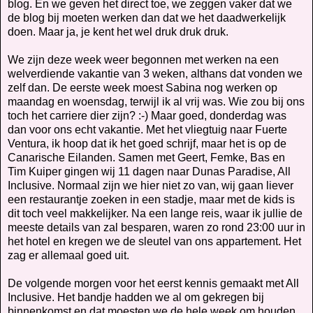
blog. En we geven het direct toe, we zeggen vaker dat we
de blog bij moeten werken dan dat we het daadwerkelijk
doen. Maar ja, je kent het wel druk druk druk.
We zijn deze week weer begonnen met werken na een
welverdiende vakantie van 3 weken, althans dat vonden we
zelf dan. De eerste week moest Sabina nog werken op
maandag en woensdag, terwijl ik al vrij was. Wie zou bij ons
toch het carriere dier zijn? :-) Maar goed, donderdag was
dan voor ons echt vakantie. Met het vliegtuig naar Fuerte
Ventura, ik hoop dat ik het goed schrijf, maar het is op de
Canarische Eilanden. Samen met Geert, Femke, Bas en
Tim Kuiper gingen wij 11 dagen naar Dunas Paradise, All
Inclusive. Normaal zijn we hier niet zo van, wij gaan liever
een restaurantje zoeken in een stadje, maar met de kids is
dit toch veel makkelijker. Na een lange reis, waar ik jullie de
meeste details van zal besparen, waren zo rond 23:00 uur in
het hotel en kregen we de sleutel van ons appartement. Het
zag er allemaal goed uit.
De volgende morgen voor het eerst kennis gemaakt met All
Inclusive. Het bandje hadden we al om gekregen bij
binnenkomst en dat moesten we de hele week om houden.