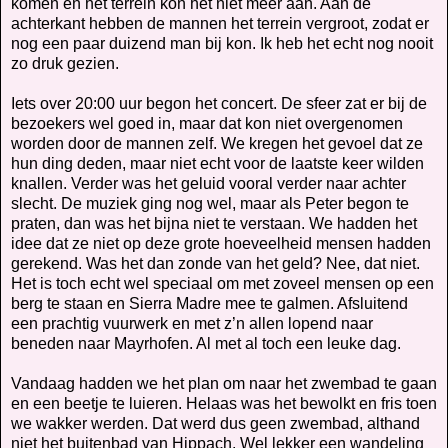
komen en het terrein kon het niet meer aan. Aan de
achterkant hebben de mannen het terrein vergroot, zodat er
nog een paar duizend man bij kon. Ik heb het echt nog nooit
zo druk gezien.
Iets over 20:00 uur begon het concert. De sfeer zat er bij de
bezoekers wel goed in, maar dat kon niet overgenomen
worden door de mannen zelf. We kregen het gevoel dat ze
hun ding deden, maar niet echt voor de laatste keer wilden
knallen. Verder was het geluid vooral verder naar achter
slecht. De muziek ging nog wel, maar als Peter begon te
praten, dan was het bijna niet te verstaan. We hadden het
idee dat ze niet op deze grote hoeveelheid mensen hadden
gerekend. Was het dan zonde van het geld? Nee, dat niet.
Het is toch echt wel speciaal om met zoveel mensen op een
berg te staan en Sierra Madre mee te galmen. Afsluitend
een prachtig vuurwerk en met z’n allen lopend naar
beneden naar Mayrhofen. Al met al toch een leuke dag.
Vandaag hadden we het plan om naar het zwembad te gaan
en een beetje te luieren. Helaas was het bewolkt en fris toen
we wakker werden. Dat werd dus geen zwembad, althand
niet het buitenbad van Hippach. Wel lekker een wandeling