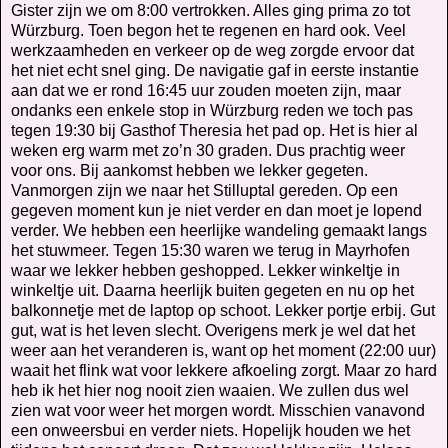
Gister zijn we om 8:00 vertrokken. Alles ging prima zo tot
Würzburg. Toen begon het te regenen en hard ook. Veel
werkzaamheden en verkeer op de weg zorgde ervoor dat
het niet echt snel ging. De navigatie gaf in eerste instantie
aan dat we er rond 16:45 uur zouden moeten zijn, maar
ondanks een enkele stop in Würzburg reden we toch pas
tegen 19:30 bij Gasthof Theresia het pad op. Het is hier al
weken erg warm met zo’n 30 graden. Dus prachtig weer
voor ons. Bij aankomst hebben we lekker gegeten.
Vanmorgen zijn we naar het Stilluptal gereden. Op een
gegeven moment kun je niet verder en dan moet je lopend
verder. We hebben een heerlijke wandeling gemaakt langs
het stuwmeer. Tegen 15:30 waren we terug in Mayrhofen
waar we lekker hebben geshopped. Lekker winkeltje in
winkeltje uit. Daarna heerlijk buiten gegeten en nu op het
balkonnetje met de laptop op schoot. Lekker portje erbij. Gut
gut, wat is het leven slecht. Overigens merk je wel dat het
weer aan het veranderen is, want op het moment (22:00 uur)
waait het flink wat voor lekkere afkoeling zorgt. Maar zo hard
heb ik het hier nog nooit zien waaien. We zullen dus wel
zien wat voor weer het morgen wordt. Misschien vanavond
een onweersbui en verder niets. Hopelijk houden we het