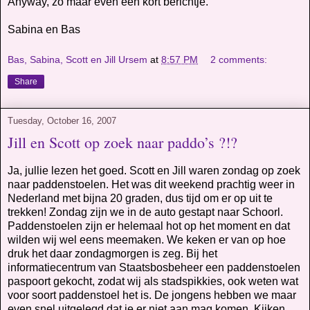
Anyway, zo maar even een kort berichtje.
Sabina en Bas
Bas, Sabina, Scott en Jill Ursem
at
8:57 PM
2 comments:
Share
Tuesday, October 16, 2007
Jill en Scott op zoek naar paddo’s ?!?
Ja, jullie lezen het goed. Scott en Jill waren zondag op zoek
naar paddenstoelen. Het was dit weekend prachtig weer in
Nederland met bijna 20 graden, dus tijd om er op uit te
trekken! Zondag zijn we in de auto gestapt naar Schoorl.
Paddenstoelen zijn er helemaal hot op het moment en dat
wilden wij wel eens meemaken. We keken er van op hoe
druk het daar zondagmorgen is zeg. Bij het
informatiecentrum van Staatsbosbeheer een paddenstoelen
paspoort gekocht, zodat wij als stadspikkies, ook weten wat
voor soort paddenstoel het is. De jongens hebben we maar
even snel uitgelegd dat je er niet aan mag komen. Kijken