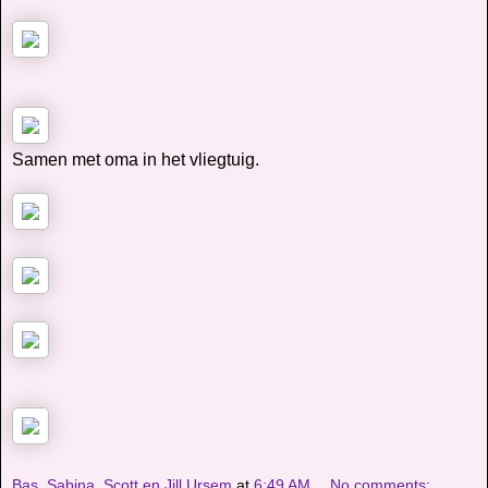
Samen met oma in het vliegtuig.
Bas, Sabina, Scott en Jill Ursem
at
6:49 AM
No comments: