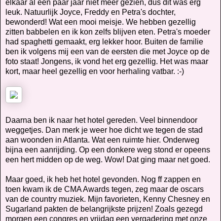
elkaar al een paar jaar niet meer gezien, dus dit was erg
leuk. Natuurlijk Joyce, Freddy en Petra's dochter,
bewonderd! Wat een mooi meisje. We hebben gezellig
zitten babbelen en ik kon zelfs blijven eten. Petra's moeder
had spaghetti gemaakt, erg lekker hoor. Buiten de familie
ben ik volgens mij een van de eersten die met Joyce op de
foto staat! Jongens, ik vond het erg gezellig. Het was maar
kort, maar heel gezellig en voor herhaling vatbar. :-)
Daarna ben ik naar het hotel gereden. Veel binnendoor
weggetjes. Dan merk je weer hoe dicht we tegen de stad
aan woonden in Atlanta. Wat een ruimte hier. Onderweg
bijna een aanrijding. Op een donkere weg stond er opeens
een hert midden op de weg. Wow! Dat ging maar net goed.
Maar goed, ik heb het hotel gevonden. Nog ff zappen en
toen kwam ik de CMA Awards tegen, zeg maar de oscars
van de country muziek. Mijn favorieten, Kenny Chesney en
Sugarland pakten de belangrijkste prijzen! Zoals gezegd
morgen een congres en vrijdag een vergadering met onze