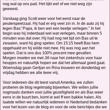
nog wat op ons pad. Het lijkt wel of we niet weg zijn
geweest.
Vandaag ging Scott weer voor het eerst naar de
peuterspeelzaal. Hij had er erg veel zin in. In de auto zij hij
tegen Bas:"Papa, ik ben wel een beetje verlegen." In het
begin was hij inderdaad wel wat verlegen, maar binnen 5
minuten was dat over. Hij had nog net tijd om Bas uit te
zwaaien, want hij ging spelen. Om 15:15 heeft Bas hem
opgehaald en hij wilde niet mee. Hij was nog aan het
spelen. Dat is ons dus 100% procent mee gevallen.
Morgen moeten we met Jill naar het ziekenhuis voor haar
heupjes en natuurlijk hopen we dat het allemaal goed gaat.
Woensdag gaan Gertjan en Rina trouwen en donderdag en
vrijdag hebben we alle twee vrij.
Voor iedereen die dit leest vanuit Amerika, we zullen
proberen de blog regelmatig bijwerken. We willen jullie
nogmaals danken voor jullie gezelligheid en als Bas weer
eens in de buurt ben, komt ie wel ff een bakkie halen. Als
laatste willen we natuurlijk iedereen in Nederland bedanken
voor het lezen van de blog en voor de vele berichtjes die we