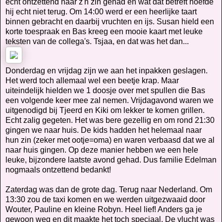
echt ontzettend naar z'n zin gehad en wat dat betreft hoefde
hij echt niet terug. Om 14:00 werd er een heerlijke taart
binnen gebracht en daarbij vruchten en ijs. Susan hield een
korte toespraak en Bas kreeg een mooie kaart met leuke
teksten van de collega's. Tsjaa, en dat was het dan...
Donderdag en vrijdag zijn we aan het inpakken geslagen.
Het werd toch allemaal wel een beetje krap. Maar
uiteindelijk hielden we 1 doosje over met spullen die Bas
een volgende keer mee zal nemen. Vrijdagavond waren we
uitgenodigd bij Tjeerd en Kiki om lekker te komen grillen.
Echt zalig gegeten. Het was bere gezellig en om rond 21:30
gingen we naar huis. De kids hadden het helemaal naar
hun zin (zeker met ootje=oma) en waren verbaasd dat we al
naar huis gingen. Op deze manier hebben we een hele
leuke, bijzondere laatste avond gehad. Dus familie Edelman
nogmaals ontzettend bedankt!
Zaterdag was dan de grote dag. Terug naar Nederland. Om
13:30 zou de taxi komen en we werden uitgezwaaid door
Wouter, Pauline en kleine Robyn. Heel lief! Anders ga je
gewoon weg en dit maakte het toch speciaal. De vlucht was