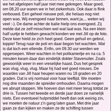
we het afgelopen half jaar niet mee gekregen. Maar goed,
om 08.20 uur waren we in het ziekenhuis. Ook daar is flink
verbouwd. Een geheel nieuwe poli, die helaas nog niet
open was. Wij evengoed naar binnen, want ja.... weten wij
veel :-). De dame achter de balie hielp ons evengoed. Zij
melde dat ze zelf misschien wel wat laat was. Na een klein
half uurtje te hebben gewacht konden we met Jill op de foto.
Deze keer hield ze zich heel goed. Geen gehuil en gebrul,
toppie! Terug naar de poli en daar begon het wachten. Wat
is dat toch een ellende. Enfin, om 09.30 uur werden we
opgeroepen. Weer wachten in het polikamertje en na ca. 5
minuten kwam daar dan eindelijk dokter Stavenuiter. Zoals
gewoonlijk weer in een vreselijke haast. Dus het gesprek
was vlug, vlug, vlug. Maar hij had wel goed nieuws. De
waardes van Jill haar heupen waren nu 18 graden en 20
graden. Dat is vrij normaal voor haar leeftijd. We moeten
nog drie maanden de spreider omhouden. Daarna mogen
we abrupt stoppen. We hoeven dan niet meer terug totdat ze
drie is. Tussen het tweede en derde jaar doen ze namelijk
niets. Een eventueel hulpmiddel heeft dan ook weinig zin,
we moeten de natuur z'n gang laten gaan. Met drie jaar
gaan ze dan kijken en maken ze de schifting tussen