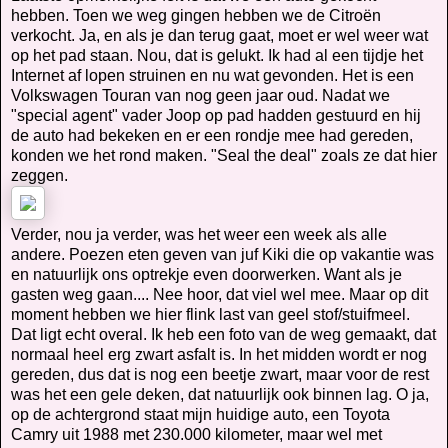
hebben. Toen we weg gingen hebben we de Citroën
verkocht. Ja, en als je dan terug gaat, moet er wel weer wat
op het pad staan. Nou, dat is gelukt. Ik had al een tijdje het
Internet af lopen struinen en nu wat gevonden. Het is een
Volkswagen Touran van nog geen jaar oud. Nadat we
"special agent" vader Joop op pad hadden gestuurd en hij
de auto had bekeken en er een rondje mee had gereden,
konden we het rond maken. "Seal the deal" zoals ze dat hier
zeggen.
Verder, nou ja verder, was het weer een week als alle
andere. Poezen eten geven van juf Kiki die op vakantie was
en natuurlijk ons optrekje even doorwerken. Want als je
gasten weg gaan.... Nee hoor, dat viel wel mee. Maar op dit
moment hebben we hier flink last van geel stof/stuifmeel.
Dat ligt echt overal. Ik heb een foto van de weg gemaakt, dat
normaal heel erg zwart asfalt is. In het midden wordt er nog
gereden, dus dat is nog een beetje zwart, maar voor de rest
was het een gele deken, dat natuurlijk ook binnen lag. O ja,
op de achtergrond staat mijn huidige auto, een Toyota
Camry uit 1988 met 230.000 kilometer, maar wel met