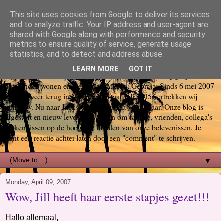
This site uses cookies from Google to deliver its services
Bas, Sabina, Scott en Jill go
and to analyze traffic. Your IP address and user-agent are
shared with Google along with performance and security
metrics to ensure quality of service, generate usage
again USA
statistics, and to detect and address abuse.
LEARN MORE
GOT IT
Op 29 oktober 2006 startte ons Amerika avontuur. Wij gingen voor
6 maanden wonen en werken in Atlanta, Georgia. Sinds 6 mei 2007
zijn we weer terug in Nederland, maar juli 2015 vertrekken wij
opnieuw. Nu naar Jacksonville, Florida voor 3 jaar. Onze blog is
afgestoft en nieuw leven ingeblazen om familie, vrienden, collega's
en kennissen op de hoogte te houden van onze belevenissen. Je
kunt een reactie achter laten door een "comment" te schrijven.
▼
Monday, April 09, 2007
Wow, Jill heeft haar eerste stapjes gezet!!!
Hallo allemaal,