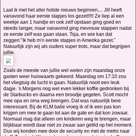
Laat ik met het aller hotste nieuws beginnen.... Jill heeft
vanavond haar eerste stapjes los gezet!!!!! Ze liep al een
weekje aan 1 handje en ook zelf opstaan ging goed en
steeds langer, maar vanavond ging mevrouw stappen nadat
ze eerste zelf was gaan staan. Tsja, en wie kan dat
zeggen:"Ik heb m'n eerste stapjes in Amerika gezet."
Natuurlijk zijn wij als ouders super trots, maar dat begrijpen
jullie.
Zoals de meeste van jullie wel weten zijn maandag onze
gasten weer huiswaarts gekeerd. Maandag om 17:10 zou
het vliegtuig de lucht in gaan. Natuurlijk nooit een leuk
dagje. 's Morgens nog wel even lekker koffie gedronken bij
de Starbucks en daarna een broodje gegeten. Scott mocht
mee opa en oma weg brengen. Dat was natuurlijk bere
interessant. Bij de KLM balie vroeg ik of ik een pas kon
krijgen om mee te gaan tot aan de gate en dat kon zowaar.
Normaal mag dat alleen om kinderen weg te brengen, maar
blijkbaar wordt daar niet zo zwaar aan getild op het moment.
Dus wij konden mee door de security en met de metro naar