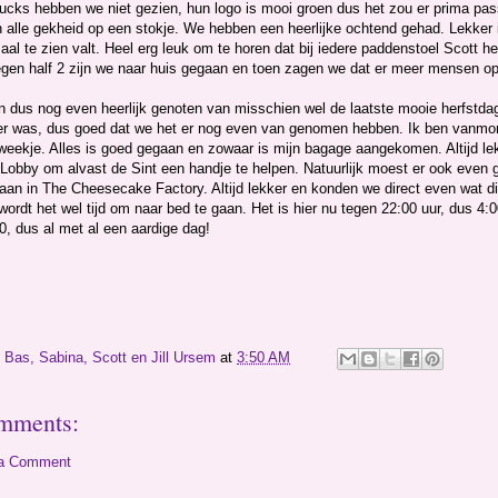
ucks hebben we niet gezien, hun logo is mooi groen dus het zou er prima pass
alle gekheid op een stokje. We hebben een heerlijke ochtend gehad. Lekker in
aal te zien valt. Heel erg leuk om te horen dat bij iedere paddenstoel Scott h
egen half 2 zijn we naar huis gegaan en toen zagen we dat er meer mensen op
n dus nog even heerlijk genoten van misschien wel de laatste mooie herfstda
er was, dus goed dat we het er nog even van genomen hebben. Ik ben vanmorge
 weekje. Alles is goed gegaan en zowaar is mijn bagage aangekomen. Altijd le
Lobby om alvast de Sint een handje te helpen. Natuurlijk moest er ook even
an in The Cheesecake Factory. Altijd lekker en konden we direct even wat din
wordt het wel tijd om naar bed te gaan. Het is hier nu tegen 22:00 uur, dus 4
0, dus al met al een aardige dag!
y
Bas, Sabina, Scott en Jill Ursem
at
3:50 AM
mments:
 a Comment