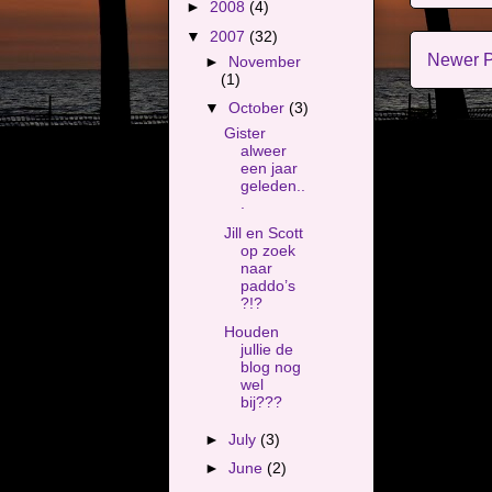
►
2008
(4)
▼
2007
(32)
Newer P
►
November
(1)
▼
October
(3)
Gister
alweer
een jaar
geleden..
.
Jill en Scott
op zoek
naar
paddo’s
?!?
Houden
jullie de
blog nog
wel
bij???
►
July
(3)
►
June
(2)