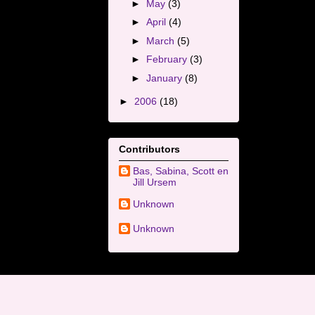
►
May
(3)
►
April
(4)
►
March
(5)
►
February
(3)
►
January
(8)
►
2006
(18)
Contributors
Bas, Sabina, Scott en
Jill Ursem
Unknown
Unknown