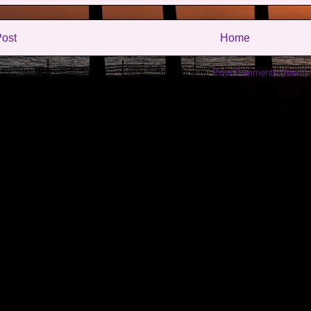
ost
Home
Subscribe to:
Post Comments (Atom)