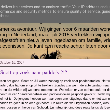
deliver its services and to analyze traffic. Your IP address and 
formance and security metrics to ensure quality of service, gen
tt en Jill go again USA
abuse.
Amerika avontuur. Wij gingen voor 6 maanden wone
rug in Nederland, maar juli 2015 vertrekken wij op
 afgestoft en nieuw leven ingeblazen om familie, vr
evenissen. Je kunt een reactie achter laten door 
October 16, 2007
n Scott op zoek naar paddo’s ?!?
 lezen het goed. Scott en Jill waren zondag op zoek naar paddenstoelen. Het 
raden, dus tijd om er op uit te trekken! Zondag zijn we in de auto gestapt naa
t en dat wilden wij wel eens meemaken. We keken er van op hoe druk het da
ecentrum van Staatsbosbeheer een paddenstoelen paspoort gekocht, zodat wij 
el het is. De jongens hebben we maar even snel uitgelegd dat je er niet aan
hadden ze goed in de oren geknoopt. De route die we uitgekozen hadden, was 
uien, bossen en heide van Schoorl. En natuurlijk ging deze route langs de Be