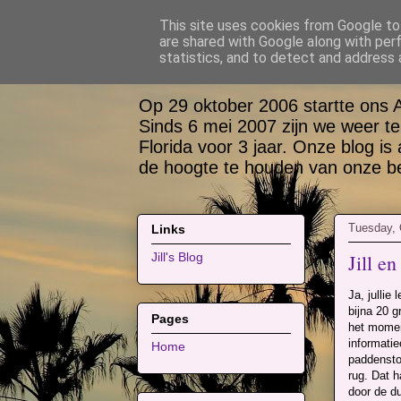
This site uses cookies from Google to 
are shared with Google along with per
Bas, Sabina, Sco
statistics, and to detect and address 
Op 29 oktober 2006 startte ons 
Sinds 6 mei 2007 zijn we weer te
Florida voor 3 jaar. Onze blog is
de hoogte te houden van onze bel
Tuesday, 
Links
Jill e
Jill's Blog
Ja, jullie
bijna 20 g
Pages
het momen
informati
Home
paddensto
rug. Dat 
door de d