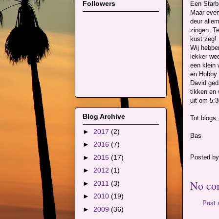
Followers
Een Starb
Maar even 
deur allem
zingen. T
kust zeg!
Wij hebbe
lekker we
een klein
en Hobby 
David geda
tikken en 
uit om 5:3
Blog Archive
Tot blogs,
►
2017
(2)
Bas
►
2016
(7)
►
2015
(17)
Posted b
►
2012
(1)
No co
►
2011
(3)
►
2010
(19)
Post
►
2009
(36)