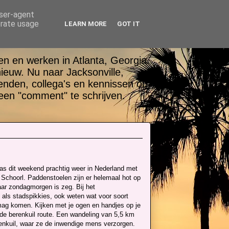
user-agent
erate usage
LEARN MORE
GOT IT
n en werken in Atlanta, Georgia.
nieuw. Nu naar Jacksonville,
ienden, collega's en kennissen op
een "comment" te schrijven.
was dit weekend prachtig weer in Nederland met
r Schoorl. Paddenstoelen zijn er helemaal hot op
ar zondagmorgen is zeg. Bij het
als stadspikkies, ook weten wat voor soort
 mag komen. Kijken met je ogen en handjes op je
de berenkuil route. Een wandeling van 5,5 km
renkuil, waar ze de inwendige mens verzorgen.