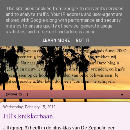
This site uses cookies from Google to deliver its services
Bas, Sabina, Scott en Jill go
and to analyze traffic. Your IP address and user-agent are
shared with Google along with performance and security
metrics to ensure quality of service, generate usage
again USA
statistics, and to detect and address abuse.
LEARN MORE
GOT IT
Op 29 oktober 2006 startte ons Amerika avontuur. Wij gingen voor
6 maanden wonen en werken in Atlanta, Georgia. Sinds 6 mei 2007
zijn we weer terug in Nederland, maar juli 2015 vertrekken wij
opnieuw. Nu naar Jacksonville, Florida voor 3 jaar. Onze blog is
afgestoft en nieuw leven ingeblazen om familie, vrienden, collega's
en kennissen op de hoogte te houden van onze belevenissen. Je
kunt een reactie achter laten door een "comment" te schrijven.
▼
Wednesday, February 15, 2012
Jill's knikkerbaan
Jill (groep 3) heeft in de plus-klas van De Zeppelin een