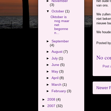
►
November
het oude t
(3)
van ons.
▼
October
(1)
We zullen
Oktober is
niet beke
nog maar
nieuwe ba
net
begonne
We houden
n...
►
September
Posted b
(4)
►
August
(7)
No co
►
July
(1)
►
June
(5)
Post
►
May
(3)
►
April
(8)
►
March
(1)
Newer P
►
February
(3)
►
2008
(4)
►
2007
(32)