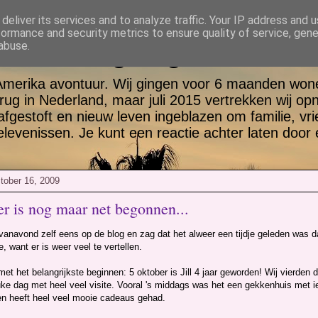
deliver its services and to analyze traffic. Your IP address and 
formance and security metrics to ensure quality of service, gen
tt en Jill go again USA
abuse.
Amerika avontuur. Wij gingen voor 6 maanden wone
rug in Nederland, maar juli 2015 vertrekken wij op
 afgestoft en nieuw leven ingeblazen om familie, vr
evenissen. Je kunt een reactie achter laten door 
ctober 16, 2009
r is nog maar net begonnen...
vanavond zelf eens op de blog en zag dat het alweer een tijdje geleden was d
, want er is weer veel te vertellen.
et het belangrijkste beginnen: 5 oktober is Jill 4 jaar geworden! Wij vierden
ke dag met heel veel visite. Vooral 's middags was het een gekkenhuis met iet
en heeft heel veel mooie cadeaus gehad.