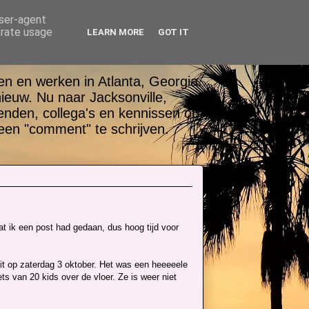
user-agent
erate usage
LEARN MORE
GOT IT
n en werken in Atlanta, Georgia.
nieuw. Nu naar Jacksonville,
ienden, collega's en kennissen op
een "comment" te schrijven.
at ik een post had gedaan, dus hoog tijd voor
 dit op zaterdag 3 oktober. Het was een heeeeele
s van 20 kids over de vloer. Ze is weer niet