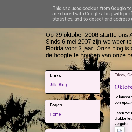
This site uses cookies from Google to 
are shared with Google along with per
Bas, Sabina, Sco
statistics, and to detect and address 
Op 29 oktober 2006 startte ons 
Sinds 6 mei 2007 zijn we weer te
Florida voor 3 jaar. Onze blog is
de hoogte te houden van onze bel
Friday, O
Links
Oktobe
Jill's Blog
Ik landde 
een update
Pages
Laten we m
Home
drukke leu
vergeten 