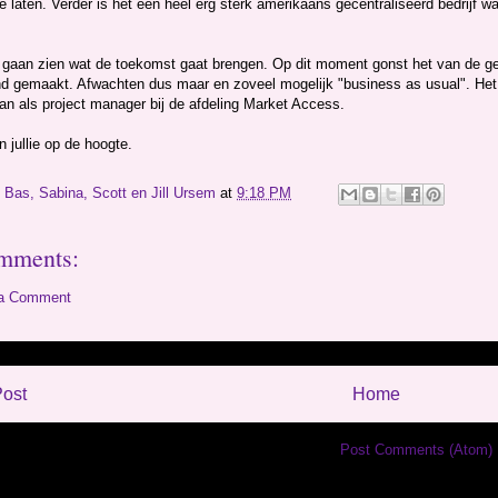
e laten. Verder is het een heel erg sterk amerikaans gecentraliseerd bedrijf wat
 gaan zien wat de toekomst gaat brengen. Op dit moment gonst het van de ge
nd gemaakt. Afwachten dus maar en zoveel mogelijk "business as usual". Het i
an als project manager bij de afdeling Market Access.
 jullie op de hoogte.
y
Bas, Sabina, Scott en Jill Ursem
at
9:18 PM
mments:
 a Comment
ost
Home
Subscribe to:
Post Comments (Atom)