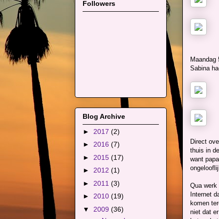
Followers
Maandag 5 
Sabina ha
Blog Archive
►
2017
(2)
Direct ove
►
2016
(7)
thuis in d
►
2015
(17)
want papa 
ongeloofli
►
2012
(1)
►
2011
(3)
Qua werk 
Internet 
►
2010
(19)
komen ter
▼
2009
(36)
niet dat e