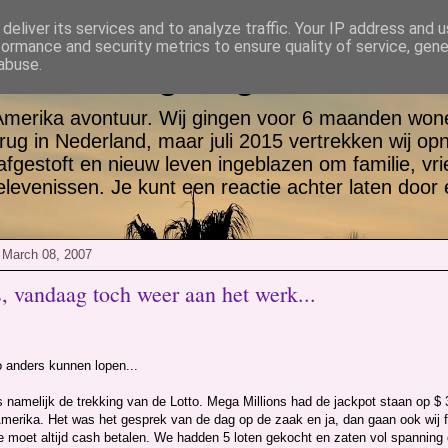
deliver its services and to analyze traffic. Your IP address and 
formance and security metrics to ensure quality of service, gen
tt en Jill go again USA
abuse.
Amerika avontuur. Wij gingen voor 6 maanden wone
rug in Nederland, maar juli 2015 vertrekken wij op
 afgestoft en nieuw leven ingeblazen om familie, vr
evenissen. Je kunt een reactie achter laten door 
 March 08, 2007
, vandaag toch weer aan het werk...
o anders kunnen lopen...
 namelijk de trekking van de Lotto. Mega Millions had de jackpot staan op $ 3
Amerika. Het was het gesprek van de dag op de zaak en ja, dan gaan ook wij f
je moet altijd cash betalen. We hadden 5 loten gekocht en zaten vol spanning