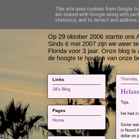
This site uses cookies from Google to 
are shared with Google along with per
Bas, Sabina, Sco
statistics, and to detect and address 
Op 29 oktober 2006 startte ons 
Sinds 6 mei 2007 zijn we weer te
Florida voor 3 jaar. Onze blog is
de hoogte te houden van onze bel
Thursday,
Links
Helaas
Jill's Blog
Tsja,
Pages
het had z
Home
Gister was
in Noord 
dollar en 