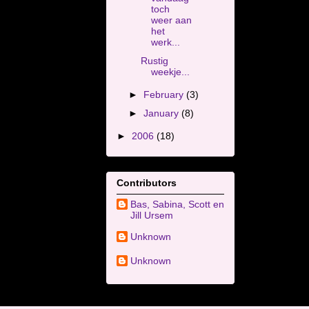
toch
weer aan
het
werk...
Rustig
weekje...
►
February
(3)
►
January
(8)
►
2006
(18)
Contributors
Bas, Sabina, Scott en
Jill Ursem
Unknown
Unknown