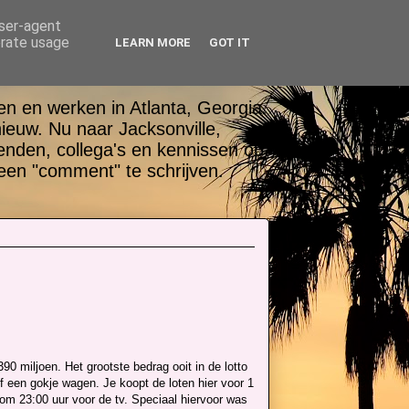
user-agent
erate usage
LEARN MORE
GOT IT
n en werken in Atlanta, Georgia.
nieuw. Nu naar Jacksonville,
ienden, collega's en kennissen op
een "comment" te schrijven.
90 miljoen. Het grootste bedrag ooit in de lotto
f een gokje wagen. Je koopt de loten hier voor 1
 om 23:00 uur voor de tv. Speciaal hiervoor was