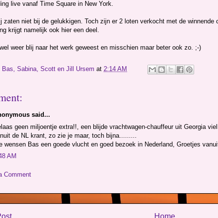
ding live vanaf Time Square in New York.
j zaten niet bij de gelukkigen. Toch zijn er 2 loten verkocht met de winnende c
ng krijgt namelijk ook hier een deel.
 wel weer blij naar het werk geweest en misschien maar beter ook zo. ;-)
y
Bas, Sabina, Scott en Jill Ursem
at
2:14 AM
ment:
onymous said...
laas geen miljoentje extra!!, een blijde vrachtwagen-chauffeur uit Georgia vie
nuit de NL krant, zo zie je maar, toch bijna.........
 wensen Bas een goede vlucht en goed bezoek in Nederland, Groetjes vanui
48 AM
 a Comment
ost
Home