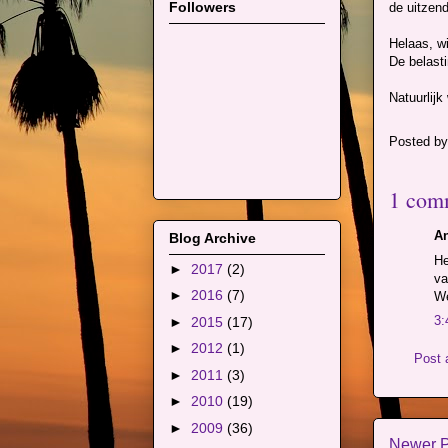
Followers
de uitzen
Helaas, wi
De belasti
Natuurlijk
Posted b
1 com
An
Blog Archive
He
►
2017
(2)
va
►
2016
(7)
We
3:
►
2015
(17)
►
2012
(1)
Post
►
2011
(3)
►
2010
(19)
►
2009
(36)
Newer P