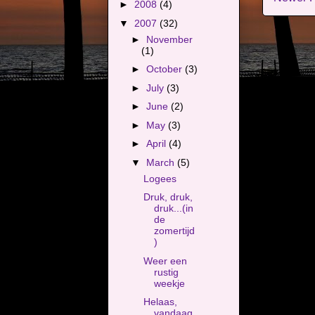
►
2008
(4)
▼
2007
(32)
►
November
(1)
►
October
(3)
►
July
(3)
►
June
(2)
►
May
(3)
►
April
(4)
▼
March
(5)
Logees
Druk, druk,
druk...(in
de
zomertijd
)
Weer een
rustig
weekje
Helaas,
vandaag