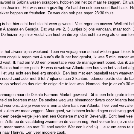
vond is Sabina wezen scrappen, hobbiën om het zo maar te zeggen. Dit was 
) en Jeanine. Het was enorm gezellig. Ze had dan ook een soort flashback. H
ekker beppen en freubelen. Ze was dan ook pas tegen 23:30 thuis.
is het hier echt heel slecht weer geweest. Veel regen en onweer. Wellicht heb
in Alabama en Georgia. Dat was wel 2, 3 uurtjes bij ons vandaan, maar toch. J
De huizen zijn hier veelal van hout en die zijn dus echt zo weg als er een to
 is het alweer bijna weekend. Toen we vrijdag naar school wilden gaan bleek
een ongeluk tegen met 4 auto's die ik net had gemist, ik was 5 min. eerder weg.
nd vast. Ik had om 9:00 een presentatie voor de management board, dus ik za
r Sabina had meer pech. Er was downtown Atlanta een bus van het viaduct af
. Het was echt een heel erg ongeluk. Een bus met een baseball team waarvan
e noord-zuid ader met 6 tot 7 rijbanen aan 2 kanten. Iedereen pakte dus de b
e op school en dus niet de enige die te laat was. Normaal doe je er zo'n 30 
anmorgen naar de Dekalb Farmers Market geweest. Dit is een hele grote intern
teld en koersen maar. De snelste weg was binnendoor dwars door Atlanta heen.
d voor ons. Zie je weer eens een andere kant van Atlanta. Heel veel vervallen
mt zullen we maar zeggen. Maar goed, we hebben leuke dingen onderweg gezie
t een beetje vergelijken met een Oosterse markt in Beverwijk. Echt heel veel 
en. Zelfs op de visafdeling zwommen de vissen nog. Veel verser kun je ze dus
t, maar mama liep met Jill snel verder. Wat een lucht! :-) . Leuk om eens te 
r naar Harry's. Een veel mooiere zaak.