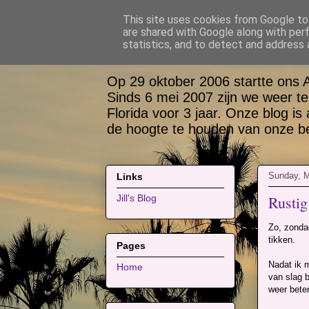
This site uses cookies from Google to 
are shared with Google along with per
Bas, Sabina, Sco
statistics, and to detect and address 
Op 29 oktober 2006 startte ons 
Sinds 6 mei 2007 zijn we weer te
Florida voor 3 jaar. Onze blog is
de hoogte te houden van onze bel
Sunday, M
Links
Rustig
Jill's Blog
Zo, zondag
tikken.
Pages
Nadat ik m
Home
van slag b
weer beter