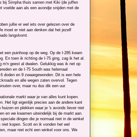
bij Simpha thuis samen met Kiki (de juffen
et voelde aan als een avondje snijden met de
ben jullie er wel iets over gelezen over de
e moet er niet aan denken dat het jezelf
rnado langskomt.
 het een puinhoop op de weg. Op de I-285 kwam
 En toen ik richting de I-75 ging, zag ik het al.
g m'n geest al dwalen. Gelukkig was ik net op
gereden en de I-75 South was helemaal
 6 doden en 9 zwaargewonden. Dit is een hele
ackroads en alle wegen zaten overvol. Tegen
minuten over, maar nu dus dik een uur.
ationale markt waar je van alles kunt kopen.
 Het ligt eigenlijk precies aan de andere kant
 huizen en plekken waar je 's avonds liever niet
n en we kwamen uiteindelijk bij de markt aan.
speciale dingen die je normaal niet in de winkel
 niet kopen. Scott en ik vonden het wel
zien, maar niet echt een winkel voor ons. We