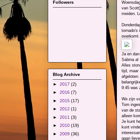
Followers
Woensdaga
van Scott
meiden. L
Donderdag 
tornado's 
overkomt. 
Ja en dan
Sabina al 
Alles sto
tijd, maa
Blog Archive
afgeloten
belangrijk
►
2017
(2)
9:45 was z
►
2016
(7)
We zijn v
►
2015
(17)
Tom inges
►
2012
(1)
van de sta
alleen ko
►
2011
(3)
Je kunt he
►
2010
(19)
kunt vind
interessan
►
2009
(36)
gaan lieve