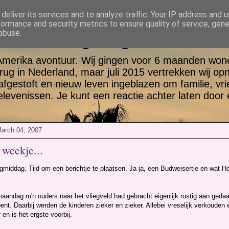
deliver its services and to analyze traffic. Your IP address and 
formance and security metrics to ensure quality of service, gen
tt en Jill go again USA
abuse.
Amerika avontuur. Wij gingen voor 6 maanden wone
rug in Nederland, maar juli 2015 vertrekken wij op
 afgestoft en nieuw leven ingeblazen om familie, vr
evenissen. Je kunt een reactie achter laten door 
arch 04, 2007
 weekje...
middag. Tijd om een berichtje te plaatsen. Ja ja, een Budweisertje en wat Ho
aandag m'n ouders naar het vliegveld had gebracht eigenlijk rustig aan gedaa
ent. Daarbij werden de kinderen zieker en zieker. Allebei vreselijk verkouden
 en is het ergste voorbij.