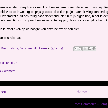
eekje en dan vlieg ik voor een kort bezoek terug naar Nederland. Zondag vlie
id werd toch wel erg op prijs gesteld, dus dan ga je maar. Ik vlieg donderda
l vreemd zijn. Alleen terug naar Nederland, niet in mijn eigen bed, maar in e
 heb geen tijd om nog wat bezoekjes af te leggen, daarvoor is de tijd te kort. 
en is weer even op de hoogte van onze belevenissen hier.
an ons allemaal.
y
Bas, Sabina, Scott en Jill Ursem
at
9:17 PM
mments:
 a Comment
ost
Home
Subscribe to:
Post Comments (Atom)