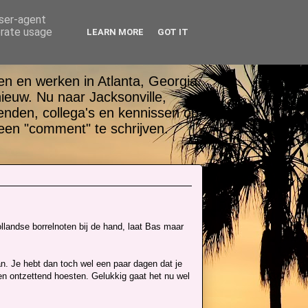
user-agent
erate usage
LEARN MORE
GOT IT
n en werken in Atlanta, Georgia.
nieuw. Nu naar Jacksonville,
ienden, collega's en kennissen op
een "comment" te schrijven.
llandse borrelnoten bij de hand, laat Bas maar
n. Je hebt dan toch wel een paar dagen dat je
 en ontzettend hoesten. Gelukkig gaat het nu wel