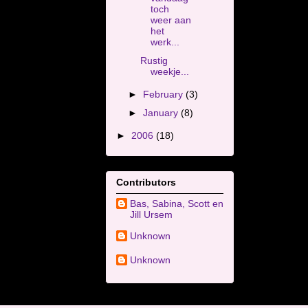
toch
weer aan
het
werk...
Rustig
weekje...
►
February
(3)
►
January
(8)
►
2006
(18)
Contributors
Bas, Sabina, Scott en
Jill Ursem
Unknown
Unknown