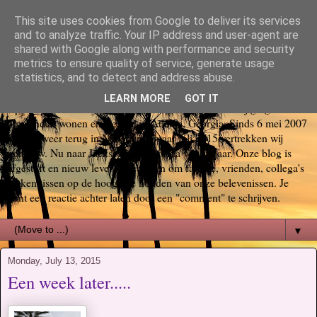
This site uses cookies from Google to deliver its services
Bas, Sabina, Scott en Jill go
and to analyze traffic. Your IP address and user-agent are
shared with Google along with performance and security
metrics to ensure quality of service, generate usage
again USA
statistics, and to detect and address abuse.
LEARN MORE
GOT IT
Op 29 oktober 2006 startte ons Amerika avontuur. Wij gingen voor
6 maanden wonen en werken in Atlanta, Georgia. Sinds 6 mei 2007
zijn we weer terug in Nederland, maar juli 2015 vertrekken wij
opnieuw. Nu naar Jacksonville, Florida voor 3 jaar. Onze blog is
afgestoft en nieuw leven ingeblazen om familie, vrienden, collega's
en kennissen op de hoogte te houden van onze belevenissen. Je
kunt een reactie achter laten door een "comment" te schrijven.
▼
Monday, July 13, 2015
Een week later.....