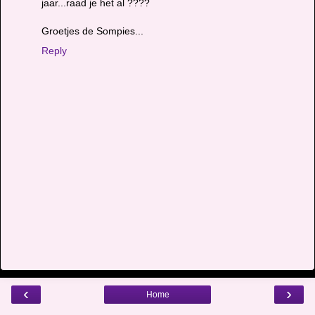
jaar...raad je het al ????
Groetjes de Sompies...
Reply
‹
›
Home