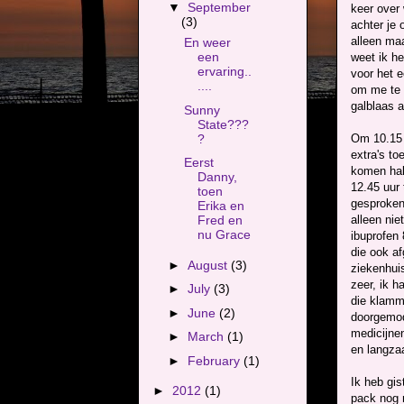
▼
September
keer over
(3)
achter je 
alleen maa
En weer
een
weet ik he
ervaring..
voor het 
....
om me te 
galblaas a
Sunny
State???
?
Om 10.15 
extra's to
Eerst
komen hal
Danny,
12.45 uur
toen
gesproken
Erika en
alleen nie
Fred en
nu Grace
ibuprofen 
die ook a
►
August
(3)
ziekenhui
zeer, ik h
►
July
(3)
die klamme
►
June
(2)
doorgemod
medicijne
►
March
(1)
en langza
►
February
(1)
Ik heb gis
►
2012
(1)
pack nog n