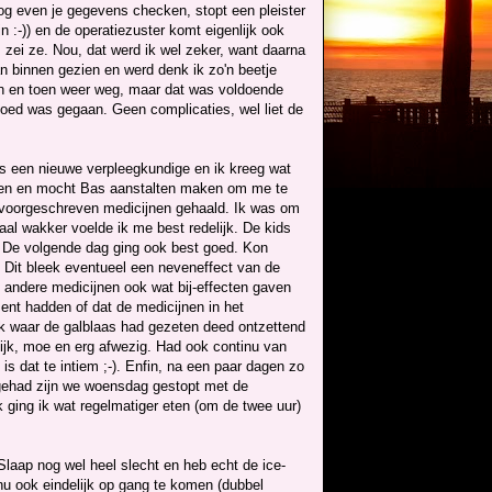
nog even je gegevens checken, stopt een pleister
jn :-)) en de operatiezuster komt eigenlijk ook
, zei ze. Nou, dat werd ik wel zeker, want daarna
an binnen gezien en werd denk ik zo'n beetje
en en toen weer weg, maar dat was voldoende
goed was gegaan. Geen complicaties, wel liet de
as een nieuwe verpleegkundige en ik kreeg wat
zitten en mocht Bas aanstalten maken om me te
 voorgeschreven medicijnen gehaald. Ik was om
al wakker voelde ik me best redelijk. De kids
. De volgende dag ging ook best goed. Kon
g. Dit bleek eventueel een neveneffect van de
 andere medicijnen ook wat bij-effecten gaven
nt hadden of dat de medicijnen in het
ek waar de galblaas had gezeten deed ontzettend
lijk, moe en erg afwezig. Had ook continu van
 dat te intiem ;-). Enfin, na een paar dagen zo
gehad zijn we woensdag gestopt met de
 ging ik wat regelmatiger eten (om de twee uur)
 Slaap nog wel heel slecht en heb echt de ice-
 nu ook eindelijk op gang te komen (dubbel