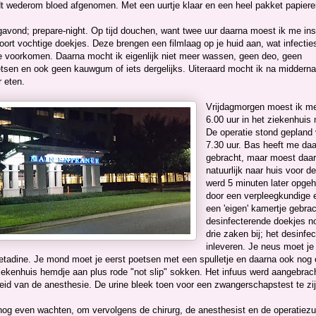
dt wederom bloed afgenomen. Met een uurtje klaar en een heel pakket papiere
avond; prepare-night. Op tijd douchen, want twee uur daarna moest ik me in
ort vochtige doekjes. Deze brengen een filmlaag op je huid aan, wat infectie
te voorkomen. Daarna mocht ik eigenlijk niet meer wassen, geen deo, geen
tsen en ook geen kauwgum of iets dergelijks. Uiteraard mocht ik na middern
 eten.
Vrijdagmorgen moest ik m
6.00 uur in het ziekenhuis
De operatie stond gepland 
7.30 uur. Bas heeft me daa
gebracht, maar moest daa
natuurlijk naar huis voor de
werd 5 minuten later opgeh
door een verpleegkundige 
een 'eigen' kamertje gebra
desinfecterende doekjes n
drie zaken bij; het desinf
inleveren. Je neus moet je
betadine. Je mond moet je eerst poetsen met een spulletje en daarna ook no
iekenhuis hemdje aan plus rode "not slip" sokken. Het infuus werd aangebracht
eid van de anesthesie. De urine bleek toen voor een zwangerschapstest te zijn
nog even wachten, om vervolgens de chirurg, de anesthesist en de operatiezus