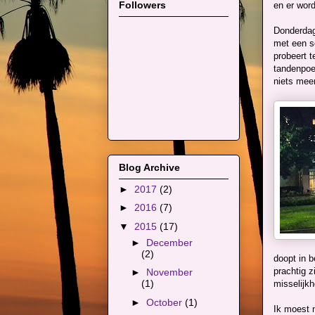
Followers
en er wor
Donderdag
met een so
probeert 
tandenpoe
niets meer
Blog Archive
►
2017
(2)
►
2016
(7)
▼
2015
(17)
►
December
(2)
doopt in 
prachtig z
►
November
(1)
misselijkh
►
October
(1)
Ik moest 