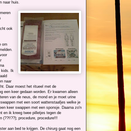
n naar huis.
smeren
s
acht ook
e om
 melden.
voor
r
rna
 kids. Ik
aald
en naar
cht. Daar moest het ritueel met de
og een keer gedaan worden. Er kwamen alleen
ecteren van de neus, de mond en je moet urine
 swappen met een soort wattenstaafjes welke je
g een keer swappen met een sponsje. Daarna zo'n
 en ik kreeg twee pilletjes tegen de
 (??!!??); procedure, procedure!!!
ter aan bed te krijgen. De chirurg gaat nog een