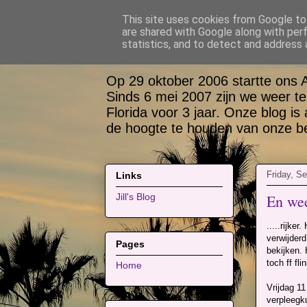
This site uses cookies from Google to 
are shared with Google along with per
Bas, Sabina, Sco
statistics, and to detect and address 
Op 29 oktober 2006 startte ons 
Sinds 6 mei 2007 zijn we weer te
Florida voor 3 jaar. Onze blog is
de hoogte te houden van onze bel
Friday, S
Links
En wee
Jill's Blog
.....rijke
verwijderd
Pages
bekijken. 
toch ff fl
Home
Vrijdag 1
verpleegk