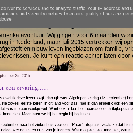
deliver its services and to analyze traffic. Your IP address and 
formance and security metrics to ensure quality of service, gen
tt en Jill go again USA
abuse.
Amerika avontuur. Wij gingen voor 6 maanden wone
rug in Nederland, maar juli 2015 vertrekken wij op
 afgestoft en nieuw leven ingeblazen om familie, vr
evenissen. Je kunt een reactie achter laten door 
eptember 25, 2015
r een ervaring......
r. Hoewel ik deze liever kwijt, dan rijk was. Afgelopen vrijdag (18 september) b
. Na zoveel 'eerste keren' in dit land voor Bas, had ik dan eindelijk ook een pr
Het was me een weekje wel. Want ook al kon het laparoscopisch (kijkoperatie)
ink herstellen. Maar laten we bij het begin bij beginnen.
1 september naar het ziekenhuis voor een "Pace-" afspraak, zoals ze dat hier
undige over de ins en outs van je ingreep. Wat mag wel, wat mag niet, wat m