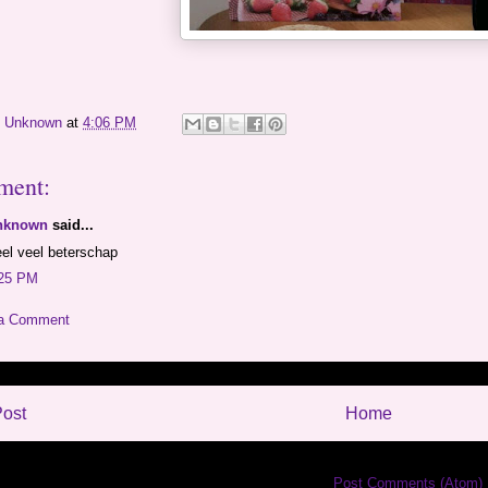
y
Unknown
at
4:06 PM
ment:
nknown
said...
el veel beterschap
25 PM
 a Comment
ost
Home
Subscribe to:
Post Comments (Atom)