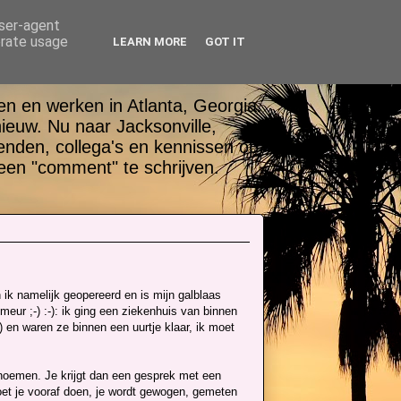
user-agent
erate usage
LEARN MORE
GOT IT
n en werken in Atlanta, Georgia.
nieuw. Nu naar Jacksonville,
ienden, collega's en kennissen op
een "comment" te schrijven.
en ik namelijk geopereerd en is mijn galblaas
imeur ;-) :-): ik ging een ziekenhuis van binnen
 en waren ze binnen een uurtje klaar, ik moet
 noemen. Je krijgt dan een gesprek met een
oet je vooraf doen, je wordt gewogen, gemeten