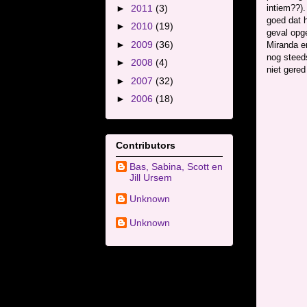
►
2011
(3)
intiem??).
goed dat h
►
2010
(19)
geval opge
►
2009
(36)
Miranda en
nog steeds
►
2008
(4)
niet gere
►
2007
(32)
►
2006
(18)
Contributors
Bas, Sabina, Scott en
Jill Ursem
Unknown
Unknown