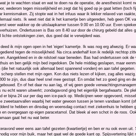
 wat je te wachten staat en wat te doen na de operatie, de anesthesist komt 
oor, wederom tegen misselijkheid en zegt dat hij goed op je gaat letten (toch fi
r kennismaken. Zij stopte wat in het infuus waar ik lekker relaxed van raakte
lemaal niets. Ik weet niet dat ik het kamertje ben uitgereden, heb geen OK v
eerst weer wakker op de uitslaapkamer tussen 9.00 en 10.00 uur. Even spiek
verhuizen. Ondertussen is Bas om 8.40 uur door de chirurg gebeld dat alles 
l lichte ontstekingen zien, dus goed dat ie verwijderd was.
deed ik mijn ogen open in het 'eigen' kamertje. Ik was nog erg afwezig. Er w
egediend tegen de misselijkheid. Na circa anderhalf kon ik redelijk rechtop 
en. Aangekleed en in de rolstoel naar beneden. Bas had ondertussen ook de
 thuis en ben gelijk mijn bed ingedoken. De hele middag geslapen, maar eenma
 (die het natuurlijk ook allemaal best spannend vonden) en aan tafel gegeten
t scherp stellen met mijn ogen. Kon dus niets lezen of kijken, zag alles wazi
800 te zijn, dus daar heel snel mee gestopt. En omdat het zo goed ging en de
fgebouwd. En of het daar nu aan lag, of wij geen goede verwachtingsmanageme
s nu echt waren uitwerkt; zondagavond ging het eigenlijk bergafwaarts. De pl
ad er bijna 24 uur per dag een ice-pack op. Medicijnen weer opgevoerd, misse
 zweetaanvallen waarbij het water gewoon tussen je tenen vandaan komt (of is
derd te hebben en dinsdag en woensdag contact met ziekenhuis te hebben 
n en overgegaan op eigen paracetamol. Dat bleek al een schot in de roos. Ook
amaan gaat het nu wat beter.
teravond weer eens aan tafel gezeten (kwartiertje) en ben er nu ook even uit.
odig voor mijn buik, maar het gaat wel de goede kant op. Spijsvertering lijkt