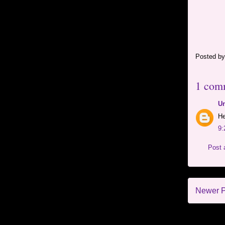
Posted b
1 com
U
He
9:
Post
Newer P