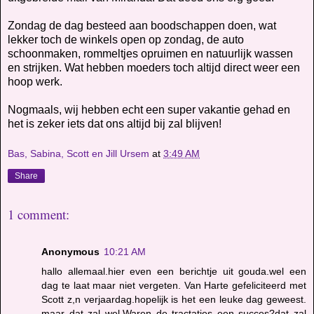
Zondag de dag besteed aan boodschappen doen, wat
lekker toch de winkels open op zondag, de auto
schoonmaken, rommeltjes opruimen en natuurlijk wassen
en strijken. Wat hebben moeders toch altijd direct weer een
hoop werk.
Nogmaals, wij hebben echt een super vakantie gehad en
het is zeker iets dat ons altijd bij zal blijven!
Bas, Sabina, Scott en Jill Ursem
at
3:49 AM
Share
1 comment:
Anonymous
10:21 AM
hallo allemaal.hier even een berichtje uit gouda.wel een
dag te laat maar niet vergeten. Van Harte gefeliciteerd met
Scott z,n verjaardag.hopelijk is het een leuke dag geweest.
maar dat zal wel.Waren de tractaties een succes?dat zal