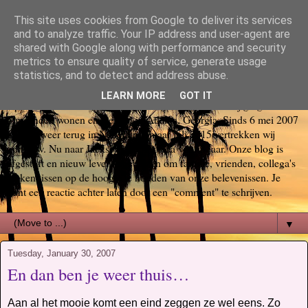
This site uses cookies from Google to deliver its services
Bas, Sabina, Scott en Jill go
and to analyze traffic. Your IP address and user-agent are
shared with Google along with performance and security
metrics to ensure quality of service, generate usage
again USA
statistics, and to detect and address abuse.
LEARN MORE
GOT IT
Op 29 oktober 2006 startte ons Amerika avontuur. Wij gingen voor
6 maanden wonen en werken in Atlanta, Georgia. Sinds 6 mei 2007
zijn we weer terug in Nederland, maar juli 2015 vertrekken wij
opnieuw. Nu naar Jacksonville, Florida voor 3 jaar. Onze blog is
afgestoft en nieuw leven ingeblazen om familie, vrienden, collega's
en kennissen op de hoogte te houden van onze belevenissen. Je
kunt een reactie achter laten door een "comment" te schrijven.
▼
Tuesday, January 30, 2007
En dan ben je weer thuis…
Aan al het mooie komt een eind zeggen ze wel eens. Zo