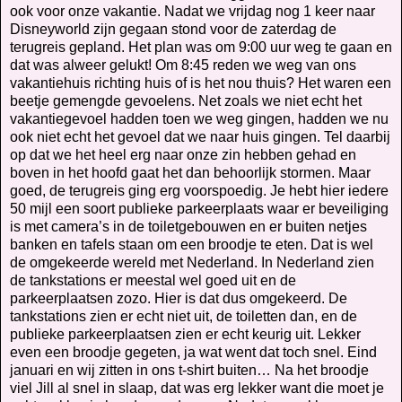
ook voor onze vakantie. Nadat we vrijdag nog 1 keer naar
Disneyworld zijn gegaan stond voor de zaterdag de
terugreis gepland. Het plan was om 9:00 uur weg te gaan en
dat was alweer gelukt! Om 8:45 reden we weg van ons
vakantiehuis richting huis of is het nou thuis? Het waren een
beetje gemengde gevoelens. Net zoals we niet echt het
vakantiegevoel hadden toen we weg gingen, hadden we nu
ook niet echt het gevoel dat we naar huis gingen. Tel daarbij
op dat we het heel erg naar onze zin hebben gehad en
boven in het hoofd gaat het dan behoorlijk stormen. Maar
goed, de terugreis ging erg voorspoedig. Je hebt hier iedere
50 mijl een soort publieke parkeerplaats waar er beveiliging
is met camera’s in de toiletgebouwen en er buiten netjes
banken en tafels staan om een broodje te eten. Dat is wel
de omgekeerde wereld met Nederland. In Nederland zien
de tankstations er meestal wel goed uit en de
parkeerplaatsen zozo. Hier is dat dus omgekeerd. De
tankstations zien er echt niet uit, de toiletten dan, en de
publieke parkeerplaatsen zien er echt keurig uit. Lekker
even een broodje gegeten, ja wat went dat toch snel. Eind
januari en wij zitten in ons t-shirt buiten… Na het broodje
viel Jill al snel in slaap, dat was erg lekker want die moet je