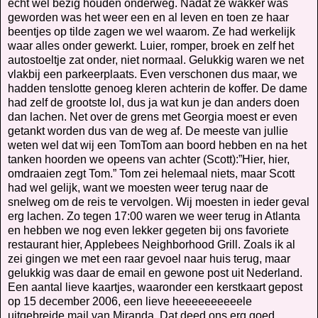
echt wel bezig houden onderweg. Nadat ze wakker was
geworden was het weer een en al leven en toen ze haar
beentjes op tilde zagen we wel waarom. Ze had werkelijk
waar alles onder gewerkt. Luier, romper, broek en zelf het
autostoeltje zat onder, niet normaal. Gelukkig waren we net
vlakbij een parkeerplaats. Even verschonen dus maar, we
hadden tenslotte genoeg kleren achterin de koffer. De dame
had zelf de grootste lol, dus ja wat kun je dan anders doen
dan lachen. Net over de grens met Georgia moest er even
getankt worden dus van de weg af. De meeste van jullie
weten wel dat wij een TomTom aan boord hebben en na het
tanken hoorden we opeens van achter (Scott):”Hier, hier,
omdraaien zegt Tom.” Tom zei helemaal niets, maar Scott
had wel gelijk, want we moesten weer terug naar de
snelweg om de reis te vervolgen. Wij moesten in ieder geval
erg lachen. Zo tegen 17:00 waren we weer terug in Atlanta
en hebben we nog even lekker gegeten bij ons favoriete
restaurant hier, Applebees Neighborhood Grill. Zoals ik al
zei gingen we met een raar gevoel naar huis terug, maar
gelukkig was daar de email en gewone post uit Nederland.
Een aantal lieve kaartjes, waaronder een kerstkaart gepost
op 15 december 2006, een lieve heeeeeeeeeele
uitgebreide mail van Miranda. Dat deed ons erg goed.