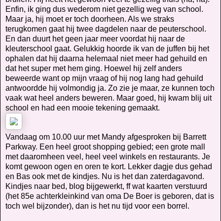
Enfin, ik ging dus wederom niet gezellig weg van school.
Maar ja, hij moet er toch doorheen. Als we straks
terugkomen gaat hij twee dagdelen naar de peuterschool.
En dan duurt het geen jaar meer voordat hij naar de
kleuterschool gaat. Gelukkig hoorde ik van de juffen bij het
ophalen dat hij daarna helemaal niet meer had gehuild en
dat het super met hem ging. Hoewel hij zelf anders
beweerde want op mijn vraag of hij nog lang had gehuild
antwoordde hij volmondig ja. Zo zie je maar, ze kunnen toch
vaak wat heel anders beweren. Maar goed, hij kwam blij uit
school en had een mooie tekening gemaakt.
Vandaag om 10.00 uur met Mandy afgesproken bij Barrett
Parkway. Een heel groot shopping gebied; een grote mall
met daaromheen veel, heel veel winkels en restaurants. Je
komt gewoon ogen en oren te kort. Lekker dagje dus gehad
en Bas ook met de kindjes. Nu is het dan zaterdagavond.
Kindjes naar bed, blog bijgewerkt, ff wat kaarten verstuurd
(het 85e achterkleinkind van oma De Boer is geboren, dat is
toch wel bijzonder), dan is het nu tijd voor een borrel.