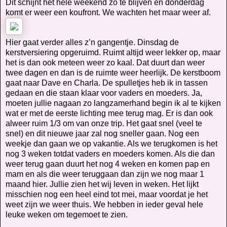
Dit schijnt het hele weekend zo te blijven en donderdag
komt er weer een koufront. We wachten het maar weer af.
Hier gaat verder alles z’n gangentje. Dinsdag de
kerstversiering opgeruimd. Ruimt altijd weer lekker op, maar
het is dan ook meteen weer zo kaal. Dat duurt dan weer
twee dagen en dan is de ruimte weer heerlijk. De kerstboom
gaat naar Dave en Charla. De spulletjes heb ik in tassen
gedaan en die staan klaar voor vaders en moeders. Ja,
moeten jullie nagaan zo langzamerhand begin ik al te kijken
wat er met de eerste lichting mee terug mag. Er is dan ook
alweer ruim 1/3 om van onze trip. Het gaat snel (veel te
snel) en dit nieuwe jaar zal nog sneller gaan. Nog een
weekje dan gaan we op vakantie. Als we terugkomen is het
nog 3 weken totdat vaders en moeders komen. Als die dan
weer terug gaan duurt het nog 4 weken en komen pap en
mam en als die weer teruggaan dan zijn we nog maar 1
maand hier. Jullie zien het wij leven in weken. Het lijkt
misschien nog een heel eind tot mei, maar voordat je het
weet zijn we weer thuis. We hebben in ieder geval hele
leuke weken om tegemoet te zien.