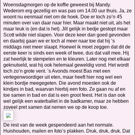
Woensdagmorgen op de koffie geweest bij Mandy.
Wederom erg gezellig en was pas om 14.00 uur thuis. Ja, ze
woont nu eenmaal niet om de hoek. Doe er toch zo’n 45
minuten over van daar naar hier. Maar maakt niet uit, als het
maar leuk is (en dat is het). Jill gelijk in bedje gestopt maar
Scott wilde niet slapen. Voor deze keer dan goed gevonden
en daarbij gaan we er toch al meer naar toe dat hij ’s
middags niet meer slaapt. Hoewel ik moet zeggen dat dit de
eerste keer is sinds een week of twee, dus dat valt mee. Hij
zat heerlijk te stempelen en te kleuren. Later nog met elkaar
geknutseld, wat hij ook helemaal geweldig vond. Het wordt
toch zo’n grote vent. ’s Avonds moest Bas met een
vertegenwoordiger uit eten, maar heeft hier nog wel een
klein bordje meegegeten. Die avond moesten ook de
kindjes in bad, waarvan hierbij een foto. Ze gaan nu af en
toe samen in bad en dat is een groot feest. Het is dan ook
wel gelijk een waterballet in de badkamer, maar ze hebben
zoveel pret samen dat nemen we op de koop toe.
De rest van de week gespendeerd aan het normale.
Huishouden, mailen en foto’s plakken. Druk, druk, druk. Dat