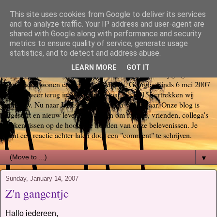
This site uses cookies from Google to deliver its services
Bas, Sabina, Scott en Jill go
and to analyze traffic. Your IP address and user-agent are
shared with Google along with performance and security
metrics to ensure quality of service, generate usage
again USA
statistics, and to detect and address abuse.
LEARN MORE
GOT IT
Op 29 oktober 2006 startte ons Amerika avontuur. Wij gingen voor
6 maanden wonen en werken in Atlanta, Georgia. Sinds 6 mei 2007
zijn we weer terug in Nederland, maar juli 2015 vertrekken wij
opnieuw. Nu naar Jacksonville, Florida voor 3 jaar. Onze blog is
afgestoft en nieuw leven ingeblazen om familie, vrienden, collega's
en kennissen op de hoogte te houden van onze belevenissen. Je
kunt een reactie achter laten door een "comment" te schrijven.
▼
Sunday, January 14, 2007
Z'n gangentje
Hallo iedereen,