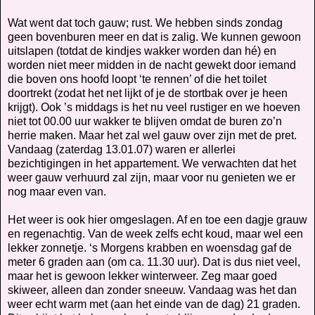
Wat went dat toch gauw; rust. We hebben sinds zondag
geen bovenburen meer en dat is zalig. We kunnen gewoon
uitslapen (totdat de kindjes wakker worden dan hé) en
worden niet meer midden in de nacht gewekt door iemand
die boven ons hoofd loopt ‘te rennen’ of die het toilet
doortrekt (zodat het net lijkt of je de stortbak over je heen
krijgt). Ook ’s middags is het nu veel rustiger en we hoeven
niet tot 00.00 uur wakker te blijven omdat de buren zo’n
herrie maken. Maar het zal wel gauw over zijn met de pret.
Vandaag (zaterdag 13.01.07) waren er allerlei
bezichtigingen in het appartement. We verwachten dat het
weer gauw verhuurd zal zijn, maar voor nu genieten we er
nog maar even van.
Het weer is ook hier omgeslagen. Af en toe een dagje grauw
en regenachtig. Van de week zelfs echt koud, maar wel een
lekker zonnetje. ‘s Morgens krabben en woensdag gaf de
meter 6 graden aan (om ca. 11.30 uur). Dat is dus niet veel,
maar het is gewoon lekker winterweer. Zeg maar goed
skiweer, alleen dan zonder sneeuw. Vandaag was het dan
weer echt warm met (aan het einde van de dag) 21 graden.