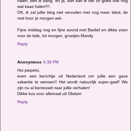
halen, ben ik bang, en ja, dan kan ik net zo goed ook nog
wat kaas halen!!!!.
OK, ik zal jullie blog niet vervuilen met nog meer tekst, de
rest hoor je morgen wel.
Fijne middag nog en fijne avond met Baslief en dikke zoen
voor de kids, tot morgen, groetjes Mandy
Reply
Anonymous
6:38 PM
Hoi piepeloi,
even een berichtje uit Nederland om jullie een gave
vakantie te wensen!! Het wordt natuurlijk super-gaaf! We
zijn nu al benieuwd naar jullie verhalen!
Dikke kus voor allemaal uit Obdam
Reply