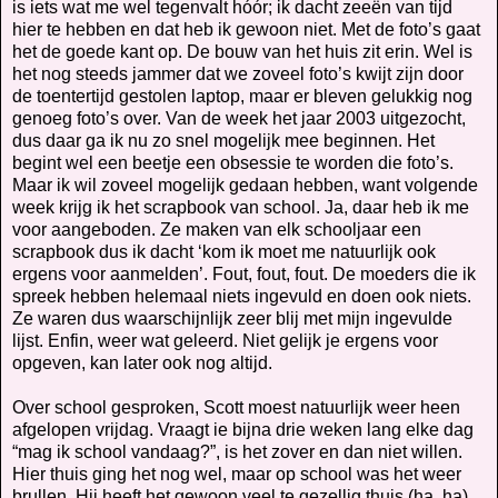
is iets wat me wel tegenvalt hóór; ik dacht zeeën van tijd
hier te hebben en dat heb ik gewoon niet. Met de foto’s gaat
het de goede kant op. De bouw van het huis zit erin. Wel is
het nog steeds jammer dat we zoveel foto’s kwijt zijn door
de toentertijd gestolen laptop, maar er bleven gelukkig nog
genoeg foto’s over. Van de week het jaar 2003 uitgezocht,
dus daar ga ik nu zo snel mogelijk mee beginnen. Het
begint wel een beetje een obsessie te worden die foto’s.
Maar ik wil zoveel mogelijk gedaan hebben, want volgende
week krijg ik het scrapbook van school. Ja, daar heb ik me
voor aangeboden. Ze maken van elk schooljaar een
scrapbook dus ik dacht ‘kom ik moet me natuurlijk ook
ergens voor aanmelden’. Fout, fout, fout. De moeders die ik
spreek hebben helemaal niets ingevuld en doen ook niets.
Ze waren dus waarschijnlijk zeer blij met mijn ingevulde
lijst. Enfin, weer wat geleerd. Niet gelijk je ergens voor
opgeven, kan later ook nog altijd.
Over school gesproken, Scott moest natuurlijk weer heen
afgelopen vrijdag. Vraagt ie bijna drie weken lang elke dag
“mag ik school vandaag?”, is het zover en dan niet willen.
Hier thuis ging het nog wel, maar op school was het weer
brullen. Hij heeft het gewoon veel te gezellig thuis (ha, ha).